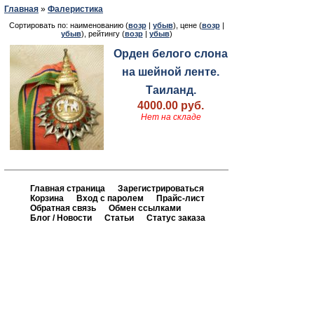
Главная
»
Фалеристика
Сортировать по: наименованию (
возр
|
убыв
), цене (
возр
|
убыв
), рейтингу (
возр
|
убыв
)
Орден белого слона
на шейной ленте.
Таиланд.
4000.00 руб.
Нет на складе
Главная страница
Зарегистрироваться
Корзина
Вход с паролем
Прайс-лист
Обратная связь
Обмен ссылками
Блог / Новости
Статьи
Статус заказа