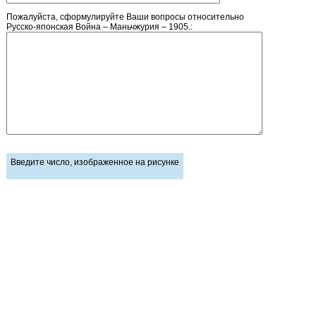
Пожалуйста, сформулируйте Ваши вопросы относительно
Русско-японская Война – Маньчжурия – 1905.:
Введите число, изображенное на рисунке
Главная страница
Зарегистрироваться
Корзина
Вход с паролем
Прайс-лист
Обратная связь
Обмен ссылками
Блог / Новости
Статьи
Статус заказа