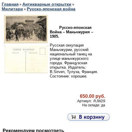
Главная
Антикварные открытки
»
»
Милитари
Русско-японская война
»
Русско-японская
Война – Маньчжурия –
1905.
Русская оккупация
Маньчжурии, русский
национальный танец на
улице маньчжурского
города. Французская
открытка. Издатель:
B.Sirven, Тулуза, Франция.
Cостояние: хорошее.
650.00 руб.
Артикул:
RJW29
На складе: да
Рекомендуем посмотреть