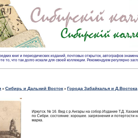
дких книг и периодических изданий, почтовых открыток, автографов знамен
ете то, что так долго искали для своей коллекции. Рекомендуем регулярно заг
и
Сибирь и Дальний Восток
Города Забайкалья и Д.Востока
»
»
Иркутск. № 16. Вид с р.Ангары на собор.Издание Т.Д. Хахае
по Сибри. состояние: хорошее. загрязнения и потертости 
марка.