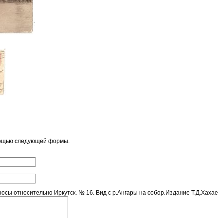
мощью следующей формы.
ы относительно Иркутск. № 16. Вид с р.Ангары на собор.Издание Т.Д.Хахаев