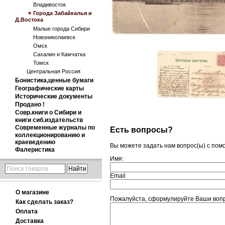
Владивосток
Города Забайкалья и
Д.Востока
Малые города Сибири
Новониколаевск
Омск
Сахалин и Камчатка
Томск
Центральная Россия
Бонистика,ценные бумаги
Географические карты
Исторические документы
Продано !
Совр.книги о Сибири и
книги сиб.издательств
Современные журналы по
Есть вопросы?
коллекционированию и
краеведению
Вы можете задать нам вопрос(ы) с по
Фалеристика
Имя:
Email
О магазине
Пожалуйста, сформулируйте Ваши вопрос
Как сделать заказ?
Оплата
Доставка