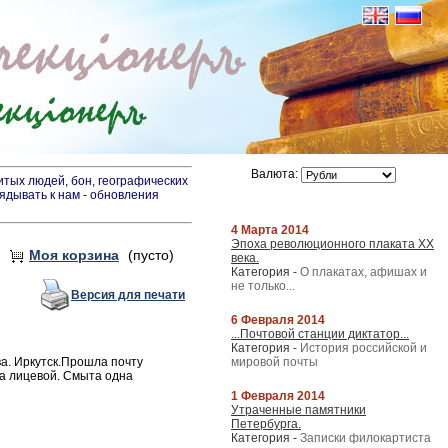
Валюта:
итых людей, бон, географических
лядывать к нам - обновления
4 Марта 2014
Эпоха революционного плаката XX
Моя корзина
(пусто)
века.
Категория -
О плакатах, афишах и
не только...
Версия для печати
6 Февраля 2014
...Почтовой станции диктатор...
Категория -
История российской и
ва. Иркутск.Прошла почту
мировой почты
на лицевой. Смыта одна
1 Февраля 2014
Утраченные памятники
Петербурга.
Категория -
Записки филокартиста