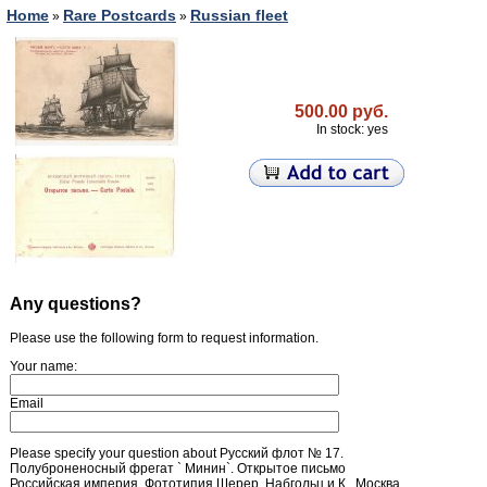
Home
Rare Postcards
Russian fleet
»
»
500.00 руб.
In stock: yes
Any questions?
Please use the following form to request information.
Your name:
Email
Please specify your question about Русский флот № 17.
Полуброненосный фрегат ` Минин`. Открытое письмо
Российская империя. Фототипия Шерер, Набгольц и К., Москва.